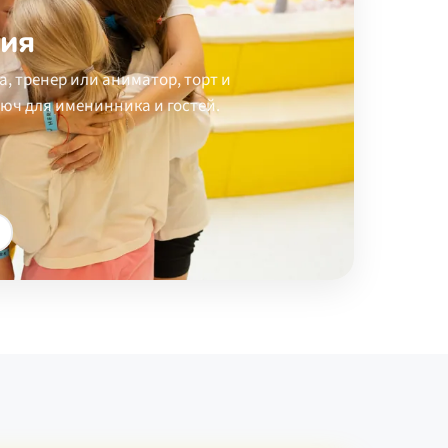
ия
, тренер или аниматор, торт и
юч для именинника и гостей.