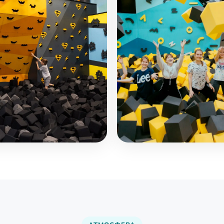
лодром
Поролоновые ямы