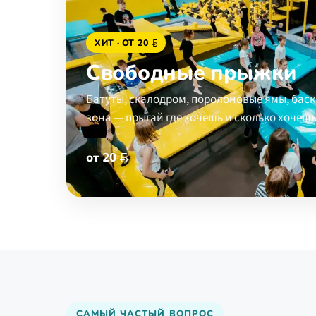
ХИТ · ОТ
20
Свободные прыжки
Батуты, скалодром, поролоновые ямы, баск
зона — прыгай где хочешь и сколько хочешь
от
20
САМЫЙ ЧАСТЫЙ ВОПРОС