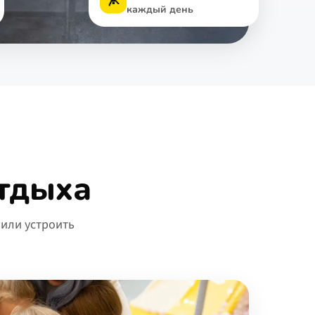
каждый день
тдыха
 или устроить