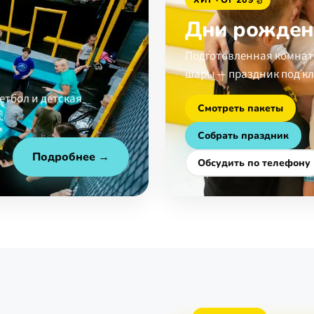
Дни рожден
Подготовленная комната
шары — праздник под кл
етбол и детская
Смотреть пакеты
.
Собрать праздник
Подробнее →
Обсудить по телефону