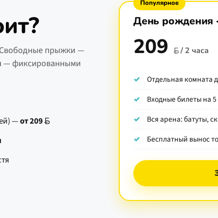
Популярное
оит?
День рождения 
209
 Свободные прыжки —
/ 2 часа
ия — фиксированными
Отдельная комната 
Входные билеты на 
Вся арена: батуты, с
тей) —
от
209
Бесплатный вынос т
н
стя