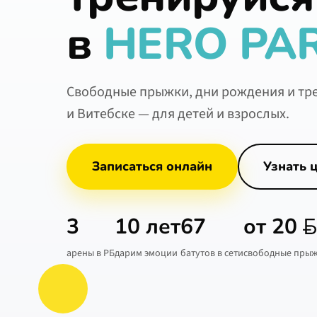
в
HERO PA
Свободные прыжки, дни рождения и тр
и Витебске — для детей и взрослых.
Узнать 
Записаться онлайн
3
10 лет
67
от
20
арены в РБ
дарим эмоции
батутов в сети
свободные пры