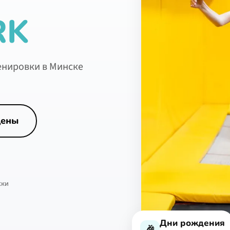
RK
енировки в Минске
цены
жки
Дни рождения
🎉