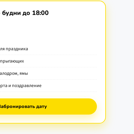
· будни до
18:00
для праздника
5 прыгающих
калодром, ямы
орта и поздравление
Забронировать дату