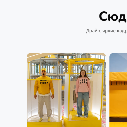
Сюд
Драйв, яркие кад