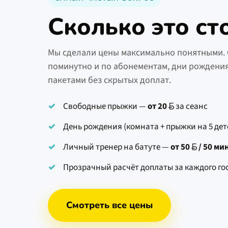
Сколько это ст
Мы сделали цены максимально понятными.
поминутно и по абонементам, дни рожден
пакетами без скрытых доплат.
Свободные прыжки —
от
20
за сеанс
День рождения (комната + прыжки на 5 де
Личный тренер на батуте —
от 50
/ 50 ми
Прозрачный расчёт доплаты за каждого го
Смотреть все цены